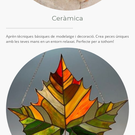
Ceràmica
··········································································
Aprèn tècniques bàsiques de modelatge i decoració. Crea peces úniques
amb les teves mans en un entorn relaxat. Perfecte per a tothom!