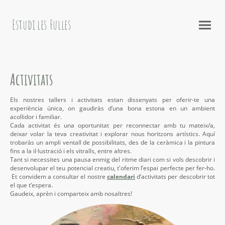
Estudi les Fulles
Activitats
Els nostres tallers i activitats estan dissenyats per oferir-te una
experiència única, on gaudiràs d’una bona estona en un ambient
acollidor i familiar.
Cada activitat és una oportunitat per reconnectar amb tu mateix/a,
deixar volar la teva creativitat i explorar nous horitzons artístics. Aquí
trobaràs un ampli ventall de possibilitats, des de la ceràmica i la pintura
fins a la il·lustració i els vitralls, entre altres.
Tant si necessites una pausa enmig del ritme diari com si vols descobrir i
desenvolupar el teu potencial creatiu, t'oferim l’espai perfecte per fer-ho.
Et convidem a consultar el nostre
calendari
d’activitats per descobrir tot
el que t’espera.
Gaudeix, aprèn i comparteix amb nosaltres!