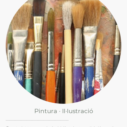
Pintura · Il·lustració
··········································································