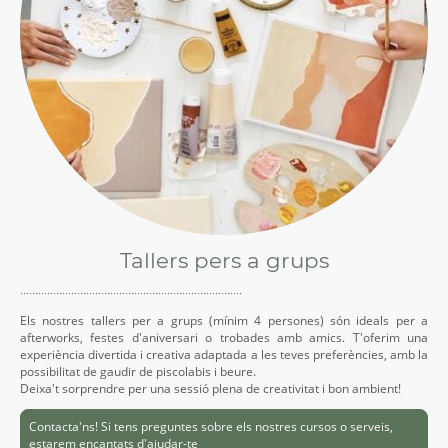
Tallers pers a grups
··········································································
Els nostres tallers per a grups (mínim 4 persones) són ideals per a
afterworks, festes d'aniversari o trobades amb amics. T'oferim una
experiència divertida i creativa adaptada a les teves preferències, amb la
possibilitat de gaudir de piscolabis i beure.
Deixa't sorprendre per una sessió plena de creativitat i bon ambient!
Contacta'ns! Si tens preguntes sobre els nostres cursos o serveis,
estarem encantats d'ajudar-te