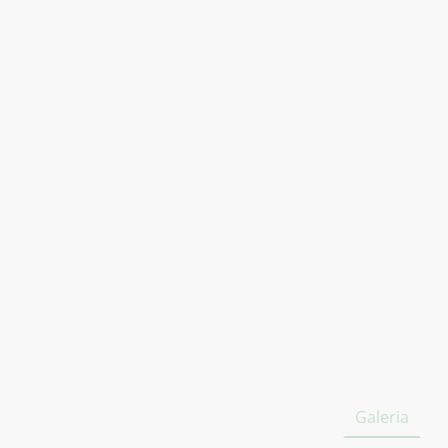
ici
Activitats
Calendari
Nosaltres
Galeria